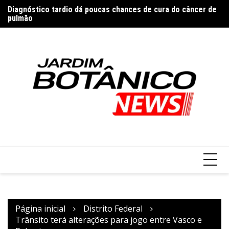
Ir
Diagnóstico tardio dá poucas chances de cura do câncer de
Ex
para
pulmão
vi
o
conteúdo
Página inicial
Distrito Federal
Trânsito terá alterações para jogo entre Vasco e