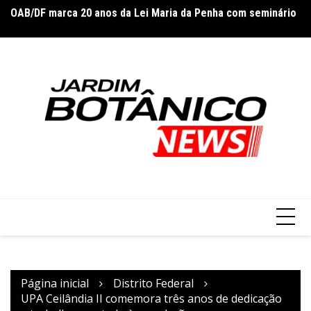
Ir
us
OAB/DF marca 20 anos da Lei Maria da Penha com seminário
Ju
para
n
o
conteúdo
Página inicial
Distrito Federal
UPA Ceilândia II comemora três anos de dedicação