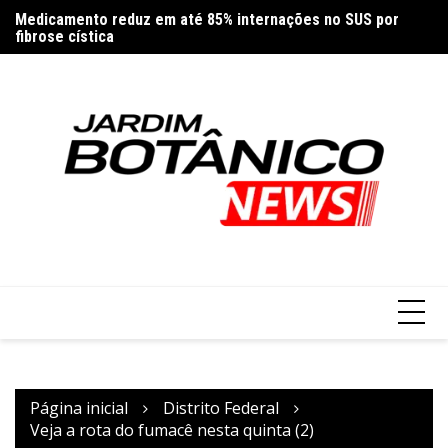
Ir
Medicamento reduz em até 85% internações no SUS por
Co
para
fibrose cística
re
o
conteúdo
Página inicial
Distrito Federal
Veja a rota do fumacê nesta quinta (2)