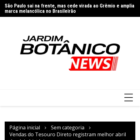
Ir
nos
São Paulo sai na frente, mas cede virada ao Grêmio e amplia
Ap
para
marca melancólica no Brasileirão
E
o
conteúdo
Página inicial
Sem categoria
Vendas do Tesouro Direto registram melhor abril