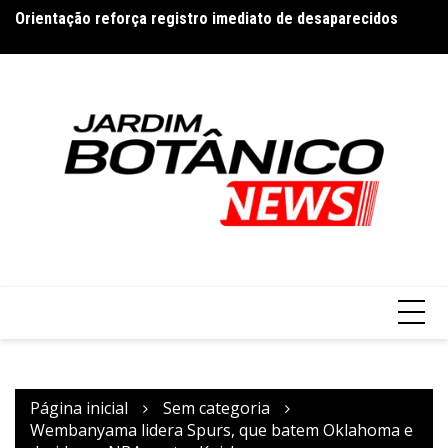
Ir
Orientação reforça registro imediato de desaparecidos
Ce
para
Tenista Bia Haddad anuncia pausa na carreira neste segundo
c
semestre
o
conteúdo
Página inicial
Sem categoria
Wembanyama lidera Spurs, que batem Oklahoma e