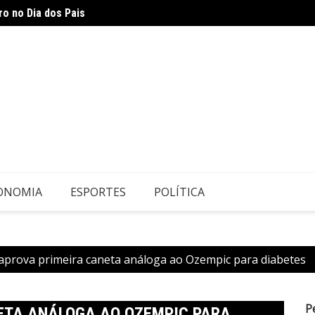
ro no Dia dos Pais
Festiv
na
ONOMIA
ESPORTES
POLÍTICA
aprova primeira caneta análoga ao Ozempic para diabetes
P
ETA ANÁLOGA AO OZEMPIC PARA