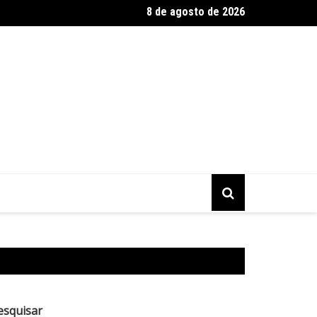
8 de agosto de 2026
al Rio Cello leva música a vários espaços do Rio de Janeiro
esquisar