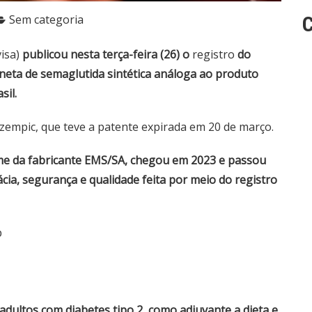
Sem categoria
C
isa)
publicou nesta terça-feira (26) o
registro
do
neta de semaglutida sintética análoga ao produto
sil.
empic, que teve a patente expirada em 20 de março.
me da fabricante EMS/SA, chegou em 2023 e passou
cia, segurança e qualidade feita por meio do registro
p
dultos com diabetes tipo 2, como adjuvante a dieta e