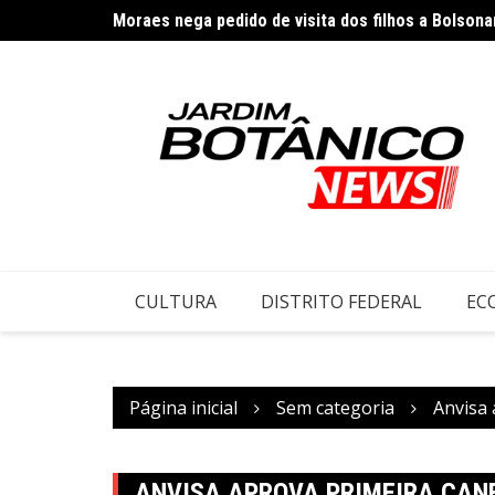
Ir
Moraes nega pedido de visita dos filhos a Bolsona
Pai de Lionel Messi morre aos 68 anos na Argenti
para
o
conteúdo
CULTURA
DISTRITO FEDERAL
EC
Página inicial
Sem categoria
Anvisa 
ANVISA APROVA PRIMEIRA CAN