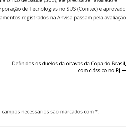
ma Único de Saúde (SUS)
, ele precisa ser avaliado e
poração de Tecnologias no SUS (Conitec) e aprovado
camentos registrados na Anvisa passam pela avaliação
Definidos os duelos da oitavas da Copa do Brasil,
com clássico no RJ
Os campos necessários são marcados com *.