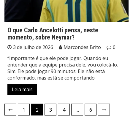
O que Carlo Ancelotti pensa, neste
momento, sobre Neymar?
3 de julho de 2026
Marcondes Brito
0
“Importante é que ele pode jogar. Quando eu
entender que a equipe precisa dele, vou colocá-lo.
Sim. Ele pode jogar 90 minutos. Ele não está
conformado, mas está se comportando
Leia mais
Paginação
1
2
3
4
…
6
de
posts