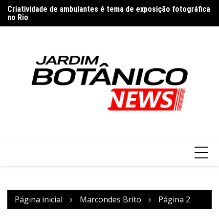
Ir
de
Criatividade de ambulantes é tema de exposição fotográfica
Pa
para
no Rio
s
o
conteúdo
Página inicial
Marcondes Brito
Página 2