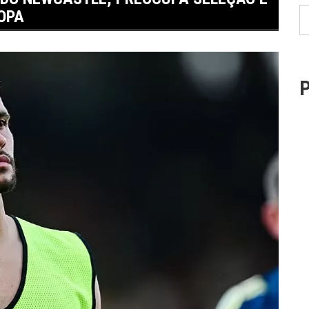
OPA
P