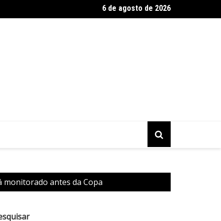
6 de agosto de 2026
vence o Fluminense e avança na Copa do Brasil
rá monitorado antes da Copa
esquisar