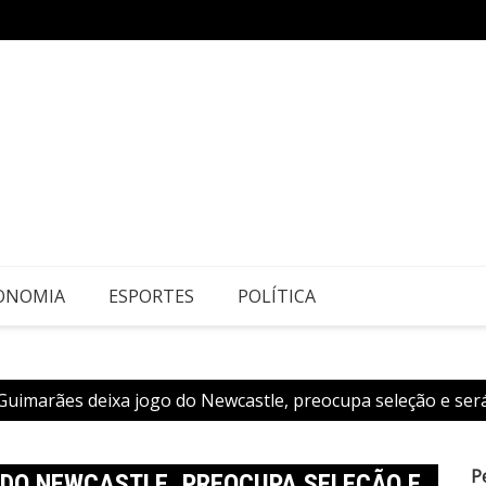
Vasco 
io ilegal da medicina
ONOMIA
ESPORTES
POLÍTICA
uimarães deixa jogo do Newcastle, preocupa seleção e se
P
 DO NEWCASTLE, PREOCUPA SELEÇÃO E