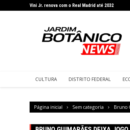
Vini Jr. renova com o Real Madrid até 2032
Ir
Rio concentra quase um terço de casos de exercíc
para
o
conteúdo
CULTURA
DISTRITO FEDERAL
EC
Página inicial
Sem categoria
Bruno G
BRUNO GUIMARÃES DEIXA JOGO