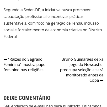
Segundo a Sedet-DF, a iniciativa busca promover
capacitação profissional e incentivar práticas
sustentáveis, com foco na geração de renda, inclusão
social e fortalecimento da economia criativa no Distrito
Federal.
Navegação
“Raízes do Sagrado
Bruno Guimarães deixa
Feminino” mostra papel
jogo do Newcastle,
de
feminino nas religiões
preocupa seleção e será
Post
monitorado antes da
Copa
DEIXE COMENTÁRIO
Seu endereço de e-mail não será publicado. Os campos