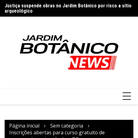
Ir
Justiça suspende obras no Jardim Botânico por risco a sítio
Ou
para
arqueológico
in
o
conteúdo
Página inicial
Sem categoria
Inscrições abertas para curso gratuito de