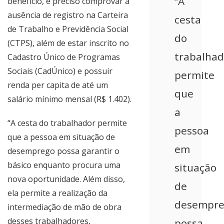
“A
benefício, é preciso comprovar a
ausência de registro na Carteira
cesta
de Trabalho e Previdência Social
do
(CTPS), além de estar inscrito no
trabalhad
Cadastro Único de Programas
Sociais (CadÚnico) e possuir
permite
renda per capita de até um
que
salário mínimo mensal (R$ 1.402).
a
“A cesta do trabalhador permite
pessoa
que a pessoa em situação de
em
desemprego possa garantir o
básico enquanto procura uma
situação
nova oportunidade. Além disso,
de
ela permite a realização da
desempre
intermediação de mão de obra
desses trabalhadores,
possa