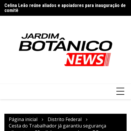
Ir
do
Celina Leão reúne aliados e apoiadores para inauguração de
Cr
para
comitê
no
o
conteúdo
Página inicial
Distrito Federal
Cesta do Trabalhador já garantiu segurança