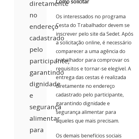
Como solicitar
diretamente
no
Os interessados no programa
Cesta do Trabalhador devem se
endereço
inscrever pelo
site da Sedet
. Após
cadastrado
a solicitação online, é necessário
pelo
comparecer a uma agência do
participante,
trabalhador para comprovar os
requisitos e tornar-se elegível. A
garantindo
entrega das cestas é realizada
dignidade
diretamente no endereço
e
cadastrado pelo participante,
garantindo dignidade e
segurança
segurança alimentar para
alimentar
aqueles que mais precisam.
para
Os demais benefícios sociais