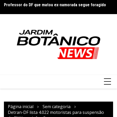
Ir
Professor do DF que matou ex-namorada segue foragido
CB
para
Fe
Risco de cancelamento do Festival de Brasília de Cinema
o
Brasileiro
conteúdo
Página inicial
Sem categoria
Detran-DF lista 4.022 motoristas para suspensão