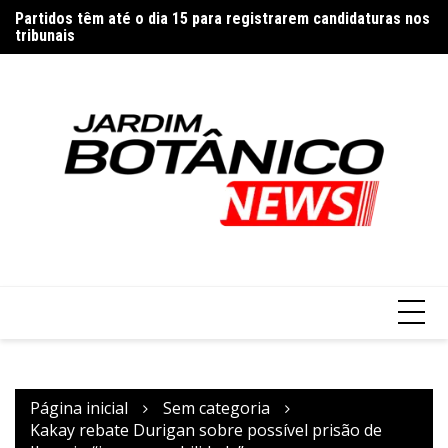
Ir
Partidos têm até o dia 15 para registrarem candidaturas nos
26
para
tribunais
o
conteúdo
Página inicial
Sem categoria
Kakay rebate Durigan sobre possível prisão de