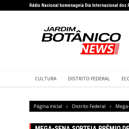
Rádio Nacional homenageia Dia Internacional dos 
Ir
Vini Jr. se declara ao Real Madrid após renovação:
para
o
conteúdo
CULTURA
DISTRITO FEDERAL
EC
Página inicial
Distrito Federal
Mega-S
MEGA-SENA SORTEIA PRÊMIO DE