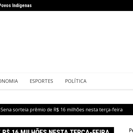
Povos Indígenas
São Pa
 ‘Oito anos é muito pouco’
ONOMIA
ESPORTES
POLÍTICA
ena sorteia prêmio de R$ 16 milhões nesta terça-feira
P
 R$ 16 MILHÕES NESTA TERÇA-FEIRA