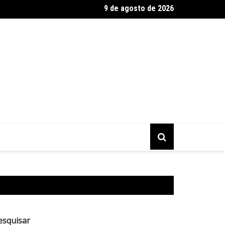
9 de agosto de 2026
ulo sai na frente, mas cede virada ao Grêmio e amplia marca mel
esquisar