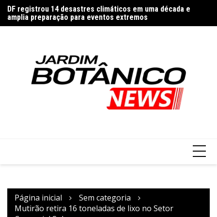
Ir
DF registrou 14 desastres climáticos em uma década e
Ce
para
amplia preparação para eventos extremos
em
o
conteúdo
Página inicial
Sem categoria
Mutirão retira 16 toneladas de lixo no Setor