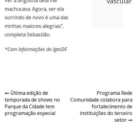
vascular
Ver a angústia dela me
machucava. Agora, ver ela
sorrindo de novo é uma das
minhas maiores alegrias”,
completa Sebastião.
*Com informações do IgesDF
Navegação
Última edição de
Programa Rede
temporada de shows no
Comunidade colabora para
de
Parque da Cidade tem
fortalecimento de
Post
programação especial
instituições do terceiro
setor