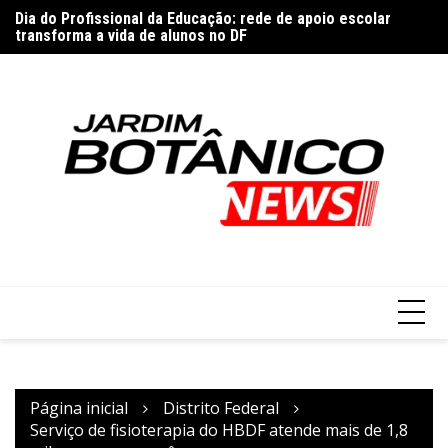
Ir
na
Dia do Profissional da Educação: rede de apoio escolar
P
para
transforma a vida de alunos no DF
G
o
conteúdo
Página inicial
Distrito Federal
Serviço de fisioterapia do HBDF atende mais de 1,8