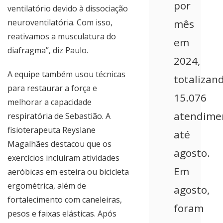
por
ventilatório devido à dissociação
neuroventilatória. Com isso,
mês
reativamos a musculatura do
em
diafragma”, diz Paulo.
2024,
A equipe também usou técnicas
totalizan
para restaurar a força e
15.076
melhorar a capacidade
atendime
respiratória de Sebastião. A
fisioterapeuta Reyslane
até
Magalhães destacou que os
agosto.
exercícios incluíram atividades
Em
aeróbicas em esteira ou bicicleta
ergométrica, além de
agosto,
fortalecimento com caneleiras,
foram
pesos e faixas elásticas. Após