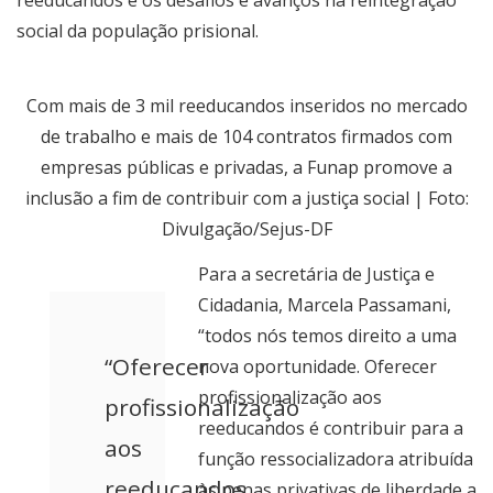
reeducandos e os desafios e avanços na reintegração
social da população prisional.
Com mais de 3 mil reeducandos inseridos no mercado
de trabalho e mais de 104 contratos firmados com
empresas públicas e privadas, a Funap promove a
inclusão a fim de contribuir com a justiça social | Foto:
Divulgação/Sejus-DF
Para a secretária de Justiça e
Cidadania, Marcela Passamani,
“todos nós temos direito a uma
“Oferecer
nova oportunidade. Oferecer
profissionalização aos
profissionalização
reeducandos é contribuir para a
aos
função ressocializadora atribuída
reeducandos
às penas privativas de liberdade a