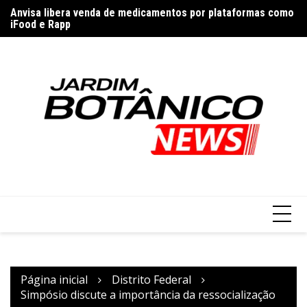
Ir
o
Anvisa libera venda de medicamentos por plataformas como
PM
para
iFood e Rapp
o
conteúdo
Página inicial
Distrito Federal
Simpósio discute a importância da ressocialização