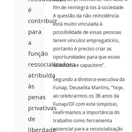
fim de reintegrá-los à sociedade.
é
A questão da não reincidência
contribuir
está muito vinculada à
para
possibilidade de essas pessoas
terem vínculos empregatícios,
a
portanto é preciso criar as
função
oportunidades para que esses
ressocializadora
detentos se capacitem”.
atribuída
Segundo a diretora-executiva da
às
Funap, Deuselita Martins, “hoje,
ao celebrarmos os 38 anos da
penas
Funap/DF com este simpósio,
privativas
reafirmamos a importância do
de
trabalho como ferramenta
liberdade
essencial para a ressocialização