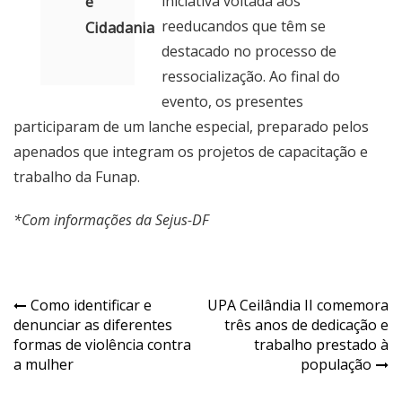
e
iniciativa voltada aos
reeducandos que têm se
Cidadania
destacado no processo de
ressocialização. Ao final do
evento, os presentes
participaram de um lanche especial, preparado pelos
apenados que integram os projetos de capacitação e
trabalho da Funap.
*Com informações da Sejus-DF
Navegação
Como identificar e
UPA Ceilândia II comemora
denunciar as diferentes
três anos de dedicação e
de
formas de violência contra
trabalho prestado à
Post
a mulher
população