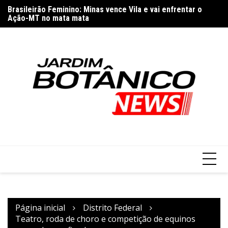
Ir
Brasileirão Feminino: Minas vence Vila e vai enfrentar o
Ci
para
Ação-MT no mata mata
S
o
conteúdo
Página inicial
Distrito Federal
Teatro, roda de choro e competição de equinos