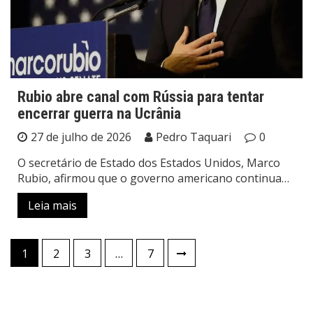
Rubio abre canal com Rússia para tentar
encerrar guerra na Ucrânia
27 de julho de 2026
Pedro Taquari
0
O secretário de Estado dos Estados Unidos, Marco
Rubio, afirmou que o governo americano continua…
Leia mais
Paginação
1
2
3
…
7
de
posts